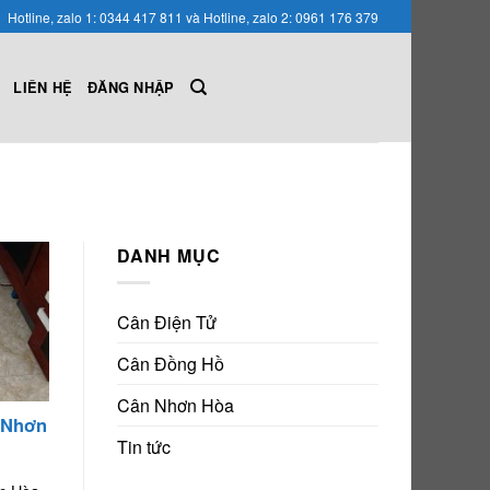
Hotline, zalo 1: 0344 417 811 và Hotline, zalo 2: 0961 176 379
LIÊN HỆ
ĐĂNG NHẬP
DANH MỤC
Cân Điện Tử
Cân Đồng Hồ
Cân Nhơn Hòa
 Nhơn
Tin tức