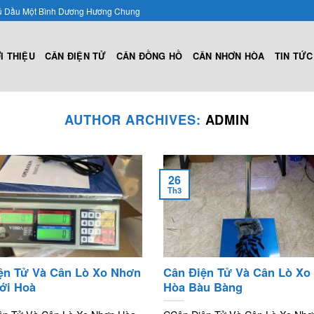
ủ Dầu Một Bình Dương Hương Chung
I THIỆU
CÂN ĐIỆN TỬ
CÂN ĐỒNG HỒ
CÂN NHƠN HÒA
TIN TỨC
AUTHOR ARCHIVES:
ADMIN
26
Th3
ện Tử Và Cân Lò Xo Nhơn
Cân Điện Tử Và Cân Lò Xo
ới Hoà
Hòa Bàu Bàng