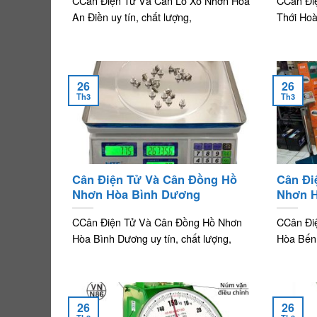
CCân Điện Tử Và Cân Lò Xo Nhơn Hòa
CCân Đi
An Điền uy tín, chất lượng,
Thới Hoà 
26
26
Th3
Th3
Cân Điện Tử Và Cân Đồng Hồ
Cân Đi
Nhơn Hòa Bình Dương
Nhơn H
CCân Điện Tử Và Cân Đồng Hồ Nhơn
CCân Đi
Hòa Bình Dương uy tín, chất lượng,
Hòa Bến 
26
26