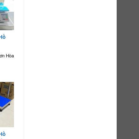
 Hồ
hơn Hòa
 Hồ