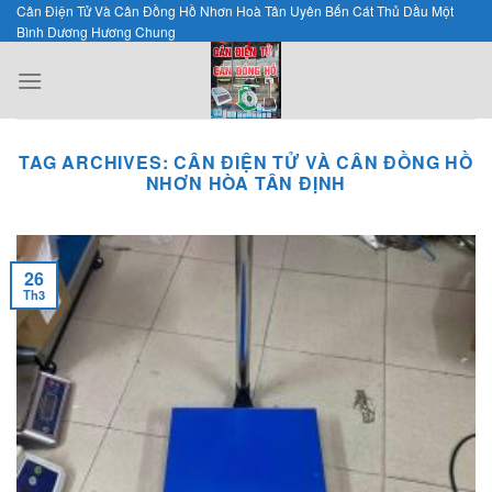
Skip
Cân Điện Tử Và Cân Đồng Hồ Nhơn Hoà Tân Uyên Bến Cát Thủ Dầu Một
Bình Dương Hương Chung
to
content
TAG ARCHIVES:
CÂN ĐIỆN TỬ VÀ CÂN ĐỒNG HỒ
NHƠN HÒA TÂN ĐỊNH
26
Th3